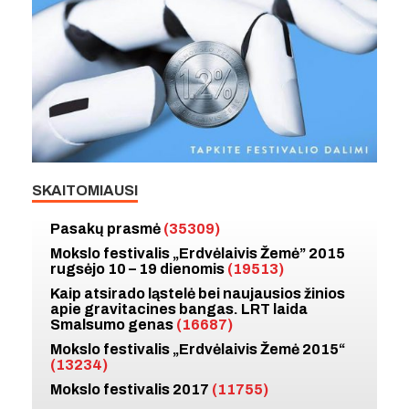
SKAITOMIAUSI
Pasakų prasmė
(35309)
Mokslo festivalis „Erdvėlaivis Žemė” 2015
rugsėjo 10 – 19 dienomis
(19513)
Kaip atsirado ląstelė bei naujausios žinios
apie gravitacines bangas. LRT laida
Smalsumo genas
(16687)
Mokslo festivalis „Erdvėlaivis Žemė 2015“
(13234)
Mokslo festivalis 2017
(11755)