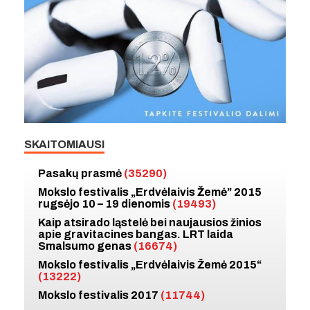
SKAITOMIAUSI
Pasakų prasmė
(35290)
Mokslo festivalis „Erdvėlaivis Žemė” 2015
rugsėjo 10 – 19 dienomis
(19493)
Kaip atsirado ląstelė bei naujausios žinios
apie gravitacines bangas. LRT laida
Smalsumo genas
(16674)
Mokslo festivalis „Erdvėlaivis Žemė 2015“
(13222)
Mokslo festivalis 2017
(11744)