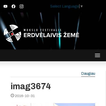
Select Language
▼
Įjungt
navig
Daugiau
imag3674
2016-10-31