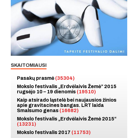
SKAITOMIAUSI
Pasakų prasmė
(35304)
Mokslo festivalis „Erdvėlaivis Žemė” 2015
rugsėjo 10 – 19 dienomis
(19510)
Kaip atsirado ląstelė bei naujausios žinios
apie gravitacines bangas. LRT laida
Smalsumo genas
(16682)
Mokslo festivalis „Erdvėlaivis Žemė 2015“
(13231)
Mokslo festivalis 2017
(11753)