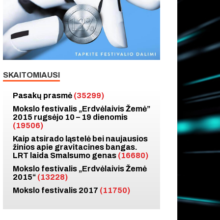
SKAITOMIAUSI
Pasakų prasmė
(35299)
Mokslo festivalis „Erdvėlaivis Žemė”
2015 rugsėjo 10 – 19 dienomis
(19506)
Kaip atsirado ląstelė bei naujausios
žinios apie gravitacines bangas.
LRT laida Smalsumo genas
(16680)
Mokslo festivalis „Erdvėlaivis Žemė
2015“
(13228)
Mokslo festivalis 2017
(11750)