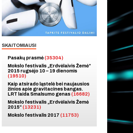
SKAITOMIAUSI
Pasakų prasmė
(35304)
Mokslo festivalis „Erdvėlaivis Žemė”
2015 rugsėjo 10 – 19 dienomis
(19510)
Kaip atsirado ląstelė bei naujausios
žinios apie gravitacines bangas.
LRT laida Smalsumo genas
(16682)
Mokslo festivalis „Erdvėlaivis Žemė
2015“
(13231)
Mokslo festivalis 2017
(11753)