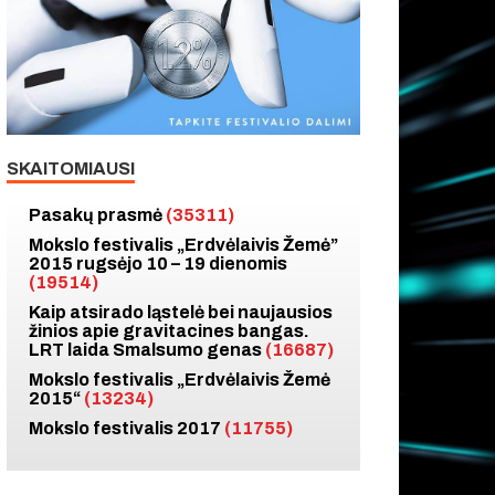
SKAITOMIAUSI
Pasakų prasmė
(35311)
Mokslo festivalis „Erdvėlaivis Žemė”
2015 rugsėjo 10 – 19 dienomis
(19514)
Kaip atsirado ląstelė bei naujausios
žinios apie gravitacines bangas.
LRT laida Smalsumo genas
(16687)
Mokslo festivalis „Erdvėlaivis Žemė
2015“
(13234)
Mokslo festivalis 2017
(11755)