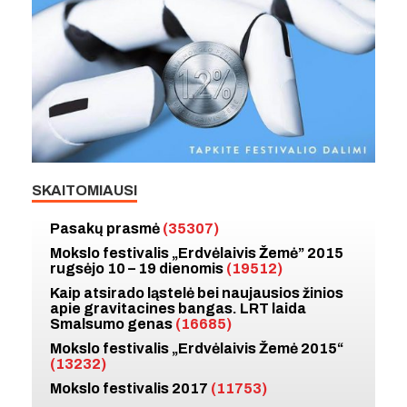
SKAITOMIAUSI
Pasakų prasmė
(35307)
Mokslo festivalis „Erdvėlaivis Žemė” 2015
rugsėjo 10 – 19 dienomis
(19512)
Kaip atsirado ląstelė bei naujausios žinios
apie gravitacines bangas. LRT laida
Smalsumo genas
(16685)
Mokslo festivalis „Erdvėlaivis Žemė 2015“
(13232)
Mokslo festivalis 2017
(11753)