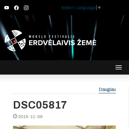
Select Language
▼
Įjungt
navig
Daugiau
DSC05817
2015-11-09