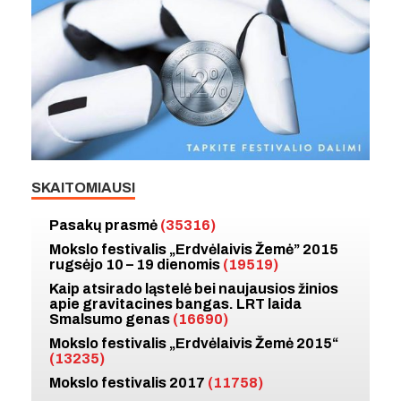
SKAITOMIAUSI
Pasakų prasmė
(35316)
Mokslo festivalis „Erdvėlaivis Žemė” 2015
rugsėjo 10 – 19 dienomis
(19519)
Kaip atsirado ląstelė bei naujausios žinios
apie gravitacines bangas. LRT laida
Smalsumo genas
(16690)
Mokslo festivalis „Erdvėlaivis Žemė 2015“
(13235)
Mokslo festivalis 2017
(11758)