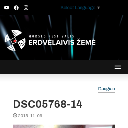
Select Language
▼
Įjungt
navig
Daugiau
DSC05768-14
2015-11-09