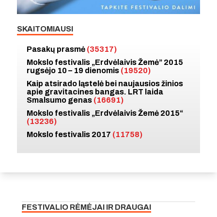
SKAITOMIAUSI
Pasakų prasmė
(35317)
Mokslo festivalis „Erdvėlaivis Žemė” 2015
rugsėjo 10 – 19 dienomis
(19520)
Kaip atsirado ląstelė bei naujausios žinios
apie gravitacines bangas. LRT laida
Smalsumo genas
(16691)
Mokslo festivalis „Erdvėlaivis Žemė 2015“
(13236)
Mokslo festivalis 2017
(11758)
FESTIVALIO RĖMĖJAI IR DRAUGAI