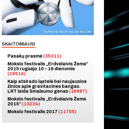
SKAITOMIAUSI
Pasakų prasmė
(35311)
Mokslo festivalis „Erdvėlaivis Žemė”
2015 rugsėjo 10 – 19 dienomis
(19514)
Kaip atsirado ląstelė bei naujausios
žinios apie gravitacines bangas.
LRT laida Smalsumo genas
(16687)
Mokslo festivalis „Erdvėlaivis Žemė
2015“
(13234)
Mokslo festivalis 2017
(11755)