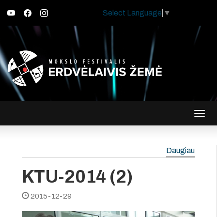
Select Language
▼
Įjungt
navig
Daugiau
KTU-2014 (2)
2015-12-29