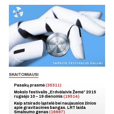
SKAITOMIAUSI
Pasakų prasmė
(35311)
Mokslo festivalis „Erdvėlaivis Žemė” 2015
rugsėjo 10 – 19 dienomis
(19514)
Kaip atsirado ląstelė bei naujausios žinios
apie gravitacines bangas. LRT laida
Smalsumo genas
(16687)