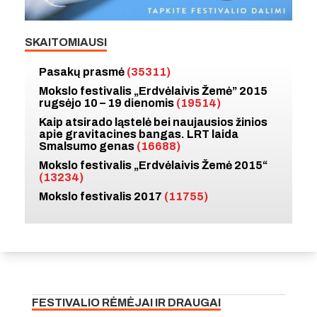
SKAITOMIAUSI
Pasakų prasmė
(35311)
Mokslo festivalis „Erdvėlaivis Žemė” 2015
rugsėjo 10 – 19 dienomis
(19514)
Kaip atsirado ląstelė bei naujausios žinios
apie gravitacines bangas. LRT laida
Smalsumo genas
(16688)
Mokslo festivalis „Erdvėlaivis Žemė 2015“
(13234)
Mokslo festivalis 2017
(11755)
FESTIVALIO RĖMĖJAI IR DRAUGAI