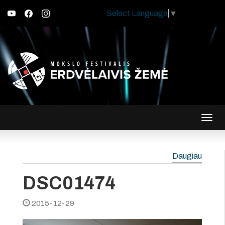
Select Language
▼
Įjungt
navig
Daugiau
DSC01474
2015-12-29