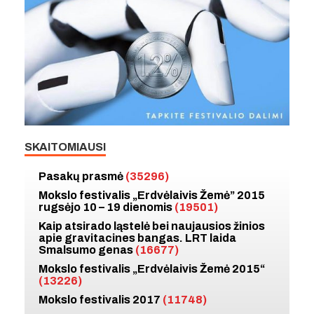
SKAITOMIAUSI
Pasakų prasmė
(35296)
Mokslo festivalis „Erdvėlaivis Žemė” 2015
rugsėjo 10 – 19 dienomis
(19501)
Kaip atsirado ląstelė bei naujausios žinios
apie gravitacines bangas. LRT laida
Smalsumo genas
(16677)
Mokslo festivalis „Erdvėlaivis Žemė 2015“
(13226)
Mokslo festivalis 2017
(11748)