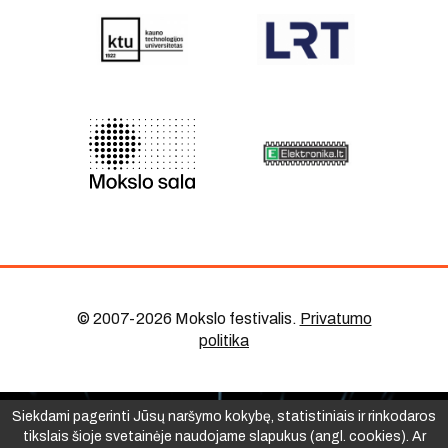
© 2007-2026 Mokslo festivalis
.
Privatumo
politika
Siekdami pagerinti Jūsų naršymo kokybę, statistiniais ir rinkodaros
tikslais šioje svetainėje naudojame slapukus (angl. cookies). Ar