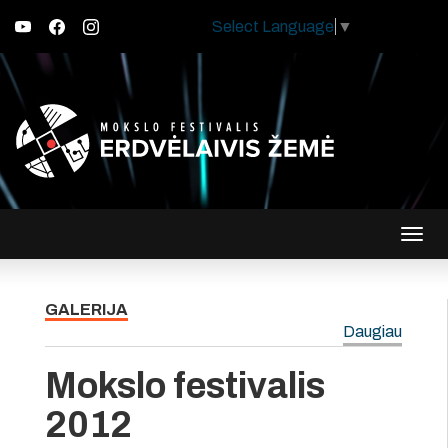
Select Language
▼
Įjungt
navig
GALERIJA
Daugiau
Mokslo festivalis
2012