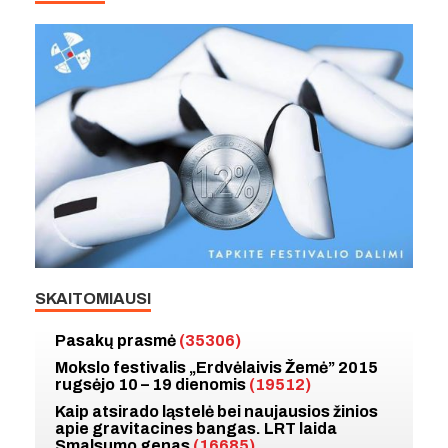
SKAITOMIAUSI
Pasakų prasmė
(35306)
Mokslo festivalis „Erdvėlaivis Žemė” 2015
rugsėjo 10 – 19 dienomis
(19512)
Kaip atsirado ląstelė bei naujausios žinios
apie gravitacines bangas. LRT laida
Smalsumo genas
(16685)