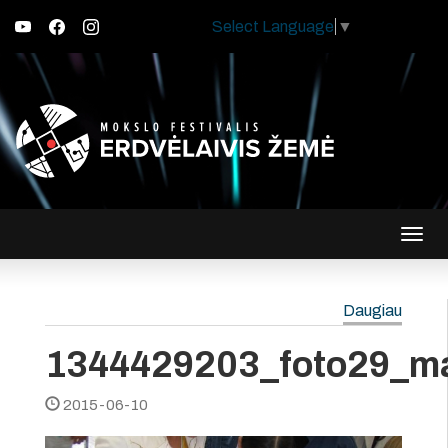
Select Language
▼
Įjungt
navig
Daugiau
1344429203_foto29_m
2015-06-10