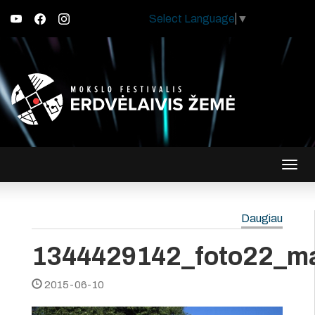
Select Language
▼
Įjungt
navig
Daugiau
1344429142_foto22_m
2015-06-10