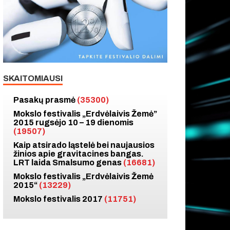
SKAITOMIAUSI
Pasakų prasmė
(35300)
Mokslo festivalis „Erdvėlaivis Žemė”
2015 rugsėjo 10 – 19 dienomis
(19507)
Kaip atsirado ląstelė bei naujausios
žinios apie gravitacines bangas.
LRT laida Smalsumo genas
(16681)
Mokslo festivalis „Erdvėlaivis Žemė
2015“
(13229)
Mokslo festivalis 2017
(11751)