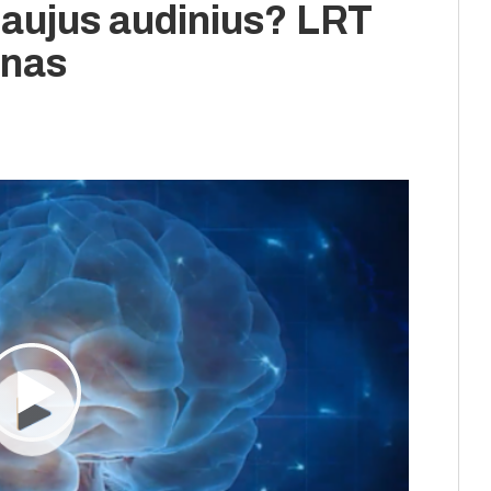
 naujus audinius? LRT
enas