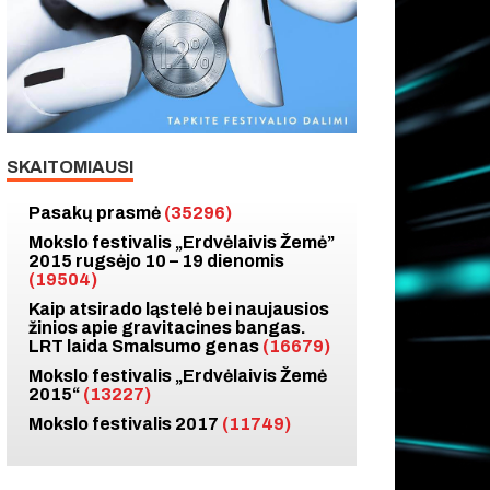
SKAITOMIAUSI
Pasakų prasmė
(35296)
Mokslo festivalis „Erdvėlaivis Žemė”
2015 rugsėjo 10 – 19 dienomis
(19504)
Kaip atsirado ląstelė bei naujausios
žinios apie gravitacines bangas.
LRT laida Smalsumo genas
(16679)
Mokslo festivalis „Erdvėlaivis Žemė
2015“
(13227)
Mokslo festivalis 2017
(11749)