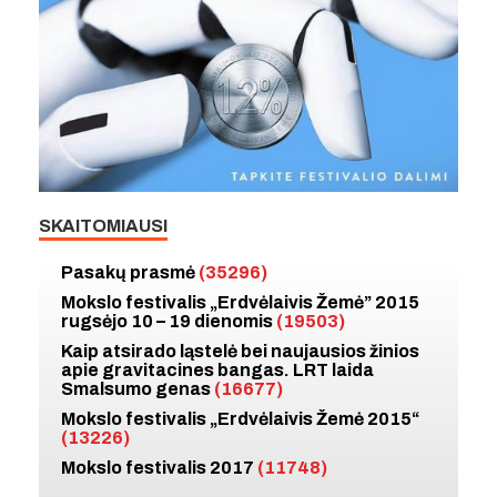
SKAITOMIAUSI
Pasakų prasmė
(35296)
Mokslo festivalis „Erdvėlaivis Žemė” 2015
rugsėjo 10 – 19 dienomis
(19503)
Kaip atsirado ląstelė bei naujausios žinios
apie gravitacines bangas. LRT laida
Smalsumo genas
(16677)
Mokslo festivalis „Erdvėlaivis Žemė 2015“
(13226)
Mokslo festivalis 2017
(11748)