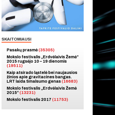
SKAITOMIAUSI
Pasakų prasmė
(35305)
Mokslo festivalis „Erdvėlaivis Žemė”
2015 rugsėjo 10 – 19 dienomis
(19511)
Kaip atsirado ląstelė bei naujausios
žinios apie gravitacines bangas.
LRT laida Smalsumo genas
(16683)
Mokslo festivalis „Erdvėlaivis Žemė
2015“
(13231)
Mokslo festivalis 2017
(11753)