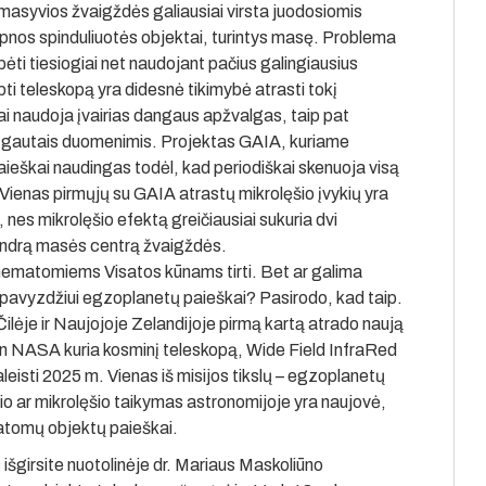
 masyvios žvaigždės galiausiai virsta juodosiomis
lpnos spinduliuotės objektai, turintys masę. Problema
ėti tiesiogiai net naudojant pačius galingiausius
pti teleskopą yra didesnė tikimybė atrasti tokį
i naudoja įvairias dangaus apžvalgas, taip pat
 gautais duomenimis. Projektas GAIA, kuriame
aieškai naudingas todėl, kad periodiškai skenuoja visą
 Vienas pirmųjų su GAIA atrastų mikrolęšio įvykių yra
, nes mikrolęšio efektą greičiausiai sukuria dvi
bendrą masės centrą žvaigždės.
i nematomiems Visatos kūnams tirti. Bet ar galima
 pavyzdžiui egzoplanetų paieškai? Pasirodo, kad taip.
ilėje ir Naujojoje Zelandijoje pirmą kartą atrado naują
ien NASA kuria kosminį teleskopą, Wide Field InfraRed
isti 2025 m. Vienas iš misijos tikslų – egzoplanetų
io ar mikrolęšio taikymas astronomijoje yra naujovė,
matomų objektų paieškai.
 išgirsite nuotolinėje dr. Mariaus Maskoliūno