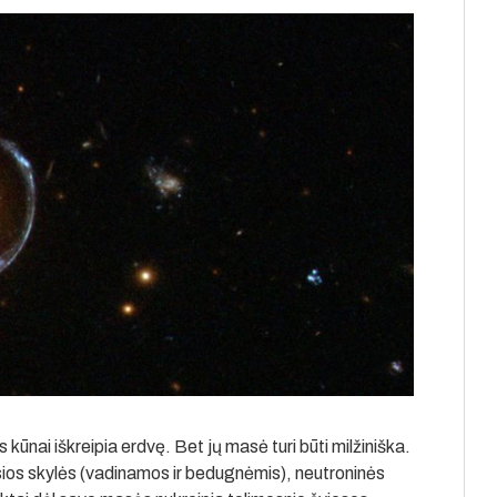
kūnai iškreipia erdvę. Bet jų masė turi būti milžiniška.
sios skylės (vadinamos ir bedugnėmis), neutroninės