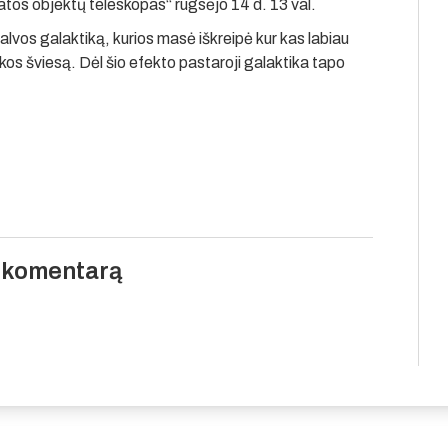
atos objektų teleskopas“ rugsėjo 14 d. 13 val.
vos galaktiką, kurios masė iškreipė kur kas labiau
kos šviesą. Dėl šio efekto pastaroji galaktika tapo
i komentarą