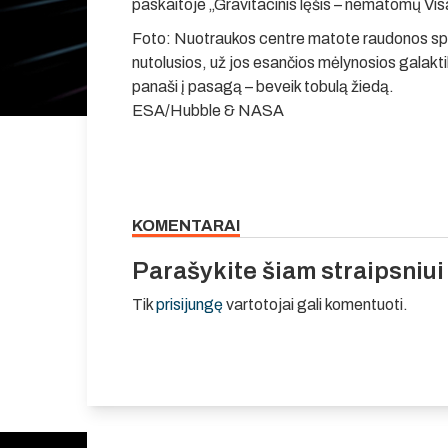
paskaitoje „Gravitacinis lęšis – nematomų Vis
Foto: Nuotraukos centre matote raudonos spal
nutolusios, už jos esančios mėlynosios galakti
panaši į pasagą – beveik tobulą žiedą.
ESA/Hubble & NASA
KOMENTARAI
Parašykite šiam straipsniu
Tik
prisijungę
vartotojai gali komentuoti.