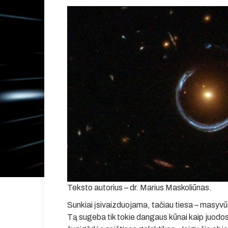
Teksto autorius – dr. Marius Maskoliūnas.
Sunkiai įsivaizduojama, tačiau tiesa – masyvūs 
Tą sugeba tik tokie dangaus kūnai kaip juodo