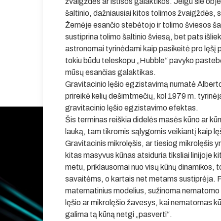
žvaigždės ar ištisos galaktikos. Jeigu šie obj
šaltinio, dažniausiai kitos tolimos žvaigždės,
Žemėje esančio stebėtojo ir tolimo šviesos šalti
sustiprina tolimo šaltinio šviesą, bet pats išl
astronomai tyrinėdami kaip pasikeitė pro lęšį p
tokiu būdu teleskopu „Hubble“ pavyko pastebėti
mūsų esančias galaktikas.
Gravitacinio lęšio egzistavimą numatė Alberto
prireikė kelių dešimtmečių, kol 1979 m. tyrin
gravitacinio lęšio egzistavimo efektas.
Šis terminas reiškia didelės masės kūno ar kūn
lauką, tam tikromis sąlygomis veikiantį kaip lęš
Gravitacinis mikrolęšis, ar tiesiog mikrolęšis 
kitas masyvus kūnas atsiduria tiksliai linijoje
metu, priklausomai nuo visų kūnų dinamikos, 
savaitėms, o kartais net metams sustiprėja. Pa
matematinius modelius, sužinoma nematomo k
lęšio ar mikrolęšio žavesys, kai nematomas kū
galima tą kūną netgi „pasverti“.