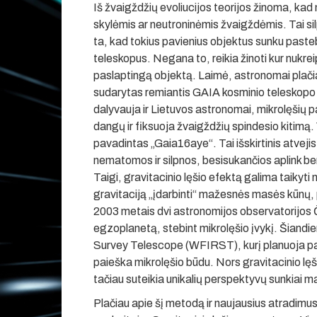
Iš žvaigždžių evoliucijos teorijos žinoma, kad
skylėmis ar neutroninėmis žvaigždėmis. Tai si
ta, kad tokius pavienius objektus sunku pasteb
teleskopus. Negana to, reikia žinoti kur nukrei
paslaptingą objektą. Laimė, astronomai plačia
sudarytas remiantis GAIA kosminio teleskopo
dalyvauja ir Lietuvos astronomai, mikrolęšių p
dangų ir fiksuoja žvaigždžių spindesio kitimą.
pavadintas „Gaia16aye“. Tai išskirtinis atvejis
nematomos ir silpnos, besisukančios aplink 
Taigi, gravitacinio lęšio efektą galima taikyt
gravitaciją „įdarbinti“ mažesnės masės kūnų,
2003 metais dvi astronomijos observatorijos Č
egzoplanetą, stebint mikrolęšio įvykį. Šiand
Survey Telescope (WFIRST), kurį planuoja pale
paieška mikrolęšio būdu. Nors gravitacinio lęš
tačiau suteikia unikalių perspektyvų sunkiai 
Plačiau apie šį metodą ir naujausius atradimus