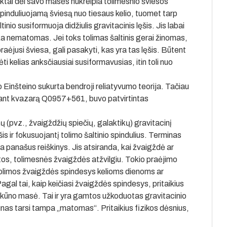
ektai dėl savo masės nukreipia tolimesnio šviesos
 spinduliuojamą šviesą nuo tiesaus kelio, tuomet tarp
nio susiformuoja didžiulis gravitacinis lęšis. Jis labai
ieka nematomas. Jei toks tolimas šaltinis gerai žinomas,
raėjusi šviesa, gali pasakyti, kas yra tas lęšis. Būtent
 kelias anksčiausiai susiformavusias, itin toli nuo
 Einšteino sukurta bendroji reliatyvumo teorija. Tačiau
ėjant kvazarą Q0957+561, buvo patvirtintas
ų (pvz., žvaigždžių spiečių, galaktikų) gravitacinį
is ir fokusuojantį tolimo šaltinio spindulius. Terminas
yra panašus reiškinys. Jis atsiranda, kai žvaigždė ar
 kitos, tolimesnės žvaigždės atžvilgiu. Tokio praėjimo
tolimos žvaigždės spindesys kelioms dienoms ar
gal tai, kaip keičiasi žvaigždės spindesys, pritaikius
ūno masė. Tai ir yra gamtos užkoduotas gravitacinio
nas tarsi tampa „matomas“. Pritaikius fizikos dėsnius,