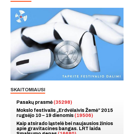
SKAITOMIAUSI
Pasakų prasmė
(35298)
Mokslo festivalis „Erdvėlaivis Žemė” 2015
rugsėjo 10 – 19 dienomis
(19506)
Kaip atsirado ląstelė bei naujausios žinios
apie gravitacines bangas. LRT laida
Smalsumo genas
(16680)