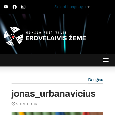
Select Language
▼
Įjungt
navig
Daugiau
jonas_urbanavicius
2015-09-03