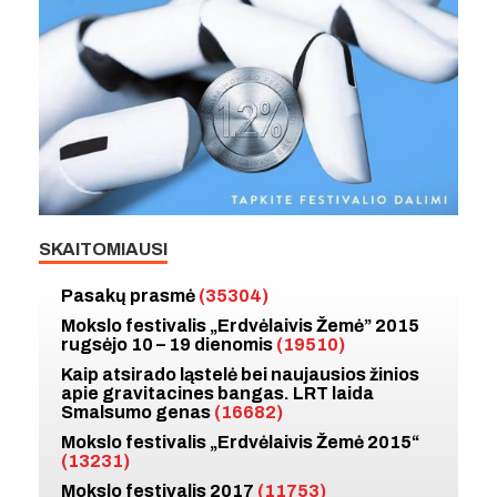
SKAITOMIAUSI
Pasakų prasmė
(35304)
Mokslo festivalis „Erdvėlaivis Žemė” 2015
rugsėjo 10 – 19 dienomis
(19510)
Kaip atsirado ląstelė bei naujausios žinios
apie gravitacines bangas. LRT laida
Smalsumo genas
(16682)
Mokslo festivalis „Erdvėlaivis Žemė 2015“
(13231)
Mokslo festivalis 2017
(11753)