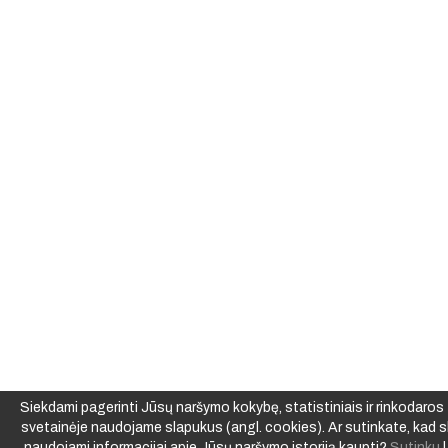
Siekdami pagerinti Jūsų naršymo kokybę, statistiniais ir rinkodaros t
svetainėje naudojame slapukus (angl. cookies). Ar sutinkate, kad s
naudojami informacijai apie Jūsų naršymo istoriją kaupti?
Sutinku