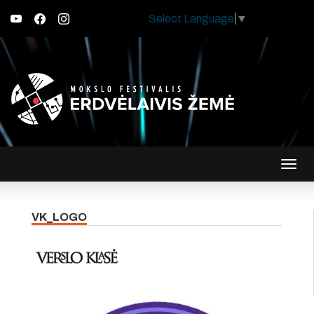
Select Language
▼
Įjungt
navig
VK_LOGO