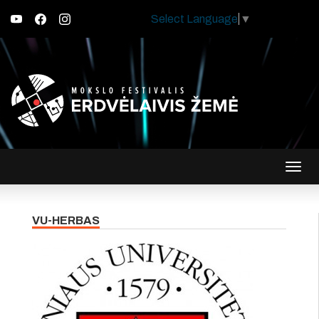
Select Language
▼
Įjungt
navig
VU-HERBAS