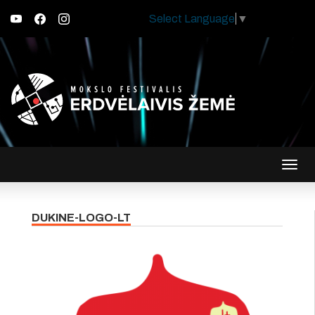
Select Language
▼
Įjungt
navig
DUKINE-LOGO-LT