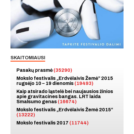
SKAITOMIAUSI
Pasakų prasmė
(35290)
Mokslo festivalis „Erdvėlaivis Žemė” 2015
rugsėjo 10 – 19 dienomis
(19493)
Kaip atsirado ląstelė bei naujausios žinios
apie gravitacines bangas. LRT laida
Smalsumo genas
(16674)
Mokslo festivalis „Erdvėlaivis Žemė 2015“
(13222)
Mokslo festivalis 2017
(11744)