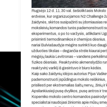
Rugsėjo 12 d. 11.30 val. šešioliktasis Mokslo f
erdvėse, kur organizuojamos N2 Challenge ža
žaidynės, skirtos susipažinti su įdomiausias re
moksleivių komandos turės pademonstruoti su
eksperimentus, o po to varžysis, atlikdami Ugn
prisiminti termodinamikos ir chemijos dėsnius. 
nariai Bulviašaudyje mėgins surinkti kuo daug
užduoties tikslas – degančia strėle kiaurai perša
mėgėjų laukia Levitronas – vandens perkėlimas i
fizikos dėsniais. Reaktyvinio akmenslydžio ru
reaktyvinį variklį iš gesintuvo ir biuro kėdės.
Kaip sako žaidynių idėjos autorius Pijus Vaške
pademonstruoti įspūdingus mokslo reiškinius, be
prisiliesti per ekstremalias šaltų nervų, žinių 
Apsilankiusieji pusę dvylikos, pusę antros ir t
Koperniko mokslo centro komandos pasirodymą. 
specialistai naudojasi žiniomis apie mūsų sme