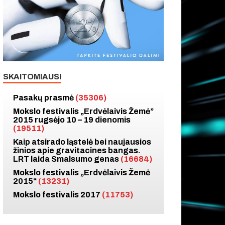
SKAITOMIAUSI
Pasakų prasmė
(35306)
Mokslo festivalis „Erdvėlaivis Žemė”
2015 rugsėjo 10 – 19 dienomis
(19511)
Kaip atsirado ląstelė bei naujausios
žinios apie gravitacines bangas.
LRT laida Smalsumo genas
(16684)
Mokslo festivalis „Erdvėlaivis Žemė
2015“
(13231)
Mokslo festivalis 2017
(11753)