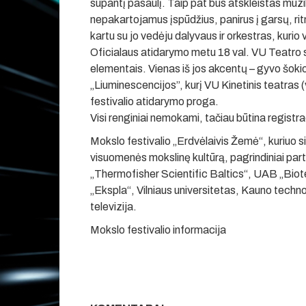
supantį pasaulį. Taip pat bus atskleistas muz
nepakartojamus įspūdžius, panirus į garsų, ri
kartu su jo vedėju dalyvaus ir orkestras, kurio 
Oficialaus atidarymo metu 18 val. VU Teatro
elementais. Vienas iš jos akcentų – gyvo šokio
„Liuminescencijos”, kurį VU Kinetinis teatras (
festivalio atidarymo proga.
Visi renginiai nemokami, tačiau būtina regist
Mokslo festivalio „Erdvėlaivis Žemė“, kuriuo 
visuomenės mokslinę kultūrą, pagrindiniai part
„Thermofisher Scientific Baltics“, UAB „Bi
„Ekspla“, Vilniaus universitetas, Kauno technol
televizija.
Mokslo festivalio informacija