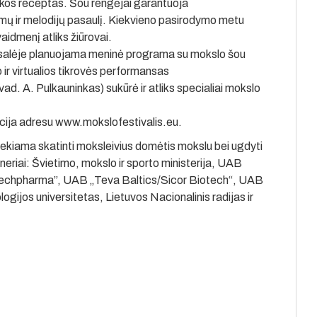
ikos receptas. Šou rengėjai garantuoja
tmų ir melodijų pasaulį. Kiekvieno pasirodymo metu
vaidmenį atliks žiūrovai.
 salėje planuojama meninė programa su mokslo šou
 ir virtualios tikrovės performansas
vad. A. Pulkauninkas) sukūrė ir atliks specialiai mokslo
racija adresu www.mokslofestivalis.eu.
siekiama skatinti moksleivius domėtis mokslu bei ugdyti
neriai: Švietimo, mokslo ir sporto ministerija, UAB
otechpharma”, UAB „Teva Baltics/Sicor Biotech“, UAB
ogijos universitetas, Lietuvos Nacionalinis radijas ir