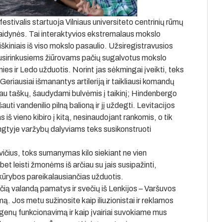
estivalis startuoja Vilniaus universiteto centrinių rūmų
idynės. Tai interaktyvios ekstremalaus mokslo
iškiniais iš viso mokslo pasaulio. Užsiregistravusios
sirinkusiems žiūrovams pačių sugalvotus mokslo
ies ir Ledo užduotis. Norint jas sėkmingai įveikti, teks
Geriausiai išmanantys artileriją ir taikliausi komandų
iau taškų, šaudydami bulvėmis į taikinį; Hindenbergo
uti vandenilio pilną balioną ir jį uždegti. Levitacijos
š vieno kibiro į kitą, nesinaudojant rankomis, o tik
ngtyje varžybų dalyviams teks susikonstruoti
vičius, toks sumanymas kilo siekiant ne vien
t leisti žmonėms iš arčiau su jais susipažinti,
ir kūrybos pareikalausiančias užduotis.
rečią valandą pamatys ir svečių iš Lenkijos – Varšuvos
Jos metu sužinosite kaip iliuzionistai ir reklamos
genų funkcionavimą ir kaip įvairiai suvokiame mus