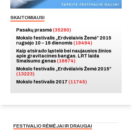
SKAITOMIAUSI
Pasakų prasmė
(35290)
Mokslo festivalis „Erdvėlaivis Žemė” 2015
rugsėjo 10 – 19 dienomis
(19494)
Kaip atsirado ląstelė bei naujausios žinios
apie gravitacines bangas. LRT laida
Smalsumo genas
(16674)
Mokslo festivalis „Erdvėlaivis Žemė 2015“
(13223)
Mokslo festivalis 2017
(11745)
FESTIVALIO RĖMĖJAI IR DRAUGAI