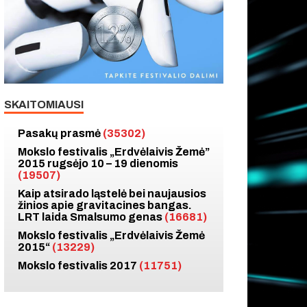
SKAITOMIAUSI
Pasakų prasmė
(35302)
Mokslo festivalis „Erdvėlaivis Žemė”
2015 rugsėjo 10 – 19 dienomis
(19507)
Kaip atsirado ląstelė bei naujausios
žinios apie gravitacines bangas.
LRT laida Smalsumo genas
(16681)
Mokslo festivalis „Erdvėlaivis Žemė
2015“
(13229)
Mokslo festivalis 2017
(11751)