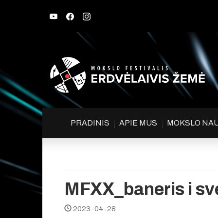
PRADINIS
APIE MUS
MOKSLO NA
MFXX_baneris i sv
2023-04-28