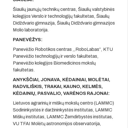
Šiaulių jaunųjų technikų centras, Šiaulių valstybinės
kolegijos Verslo ir technologijų fakultetas, Šiaulių
Didždvario gimnazija, Šiaulių Didždvario gimnazijos
Molio laboratorija.
PANEVĖŽYS:
Panevėžio Robotikos centras ,,RoboLabas“, KTU
Panevėžio technologijų ir verslo fakultetas,
Panevėžio kolegijos Biomedicinos mokslų
fakultetas.
ANYKŠČIAI, JONAVA, KĖDAINIAI, MOLĖTAI,
RADVILIŠKIS, TRAKAI, KAUNO, KELMĖS,
KĖDAINIŲ, PASVALIO, VARĖNOS RAJONAI
:
Lietuvos agrarinių ir miškų mokslų centro (LAMMC)
Sodininkystės ir daržininkystės institutas, LAMMC
Miškų institutas, LAMMC Žemdirbystės institutas,
VU TFAI Molėtų astronomijos observatorija,