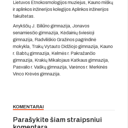
Lietuvos Etnokosmologijos muziejus, Kauno miškų
ir aplinkos inžinerijos kolegijos Aplinkos inžinerijos
fakultetas.
Anykščių J. Biliūno gimnazija, Jonavos
senamiesčio gimnazija, Kėdainių šviesioji
gimnazija, Radviliškio Gražinos pagrindinė
mokykla, Trakų Vytauto Didžiojo gimnazija, Kauno
r. Babtų gimnazija, Kelmės r. Pakražančio
gimnazija, Krakių Mikalojaus Katkaus gimnazija,
Pasvalio r. Vaškų gimnazija, Varėnos r. Merkinės
Vinco Krėvės gimnazija.
KOMENTARAI
Parašykite šiam straipsniui
komentarą