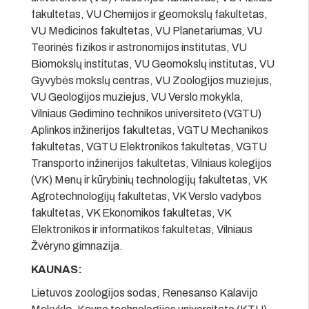
fakultetas, VU Chemijos ir geomokslų fakultetas,
VU Medicinos fakultetas, VU Planetariumas
,
VU
Teorinės fizikos ir astronomijos institutas, VU
Biomokslų institutas, VU Geomokslų institutas, VU
Gyvybės mokslų centras, VU Zoologijos muziejus,
VU Geologijos muziejus, VU Verslo mokykla,
Vilniaus Gedimino technikos universiteto (VGTU)
Aplinkos inžinerijos fakultetas, VGTU Mechanikos
fakultetas, VGTU Elektronikos fakultetas, VGTU
Transporto inžinerijos fakultetas, Vilniaus kolegijos
(VK) Menų ir kūrybinių technologijų fakultetas, VK
Agrotechnologijų fakultetas, VK Verslo vadybos
fakultetas, VK Ekonomikos fakultetas, VK
Elektronikos ir informatikos fakultetas, Vilniaus
Žvėryno gimnazija.
KAUNAS:
Lietuvos zoologijos sodas, Renesanso Kalavijo