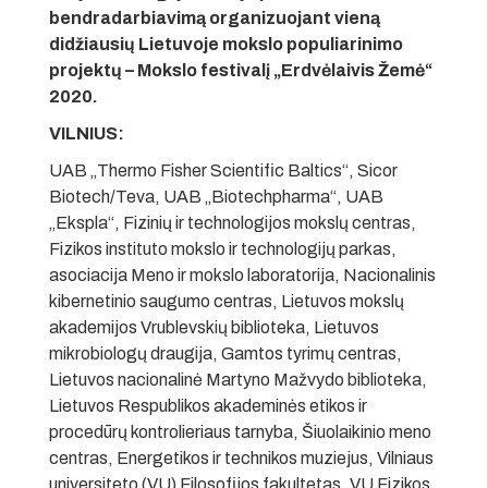
bendradarbiavimą organizuojant vieną
didžiausių Lietuvoje mokslo populiarinimo
projektų – Mokslo festivalį „Erdvėlaivis Žemė“
2020.
VILNIUS:
UAB „Thermo Fisher Scientific Baltics“, Sicor
Biotech/Teva, UAB „Biotechpharma“, UAB
„Ekspla“, Fizinių ir technologijos mokslų centras,
Fizikos instituto mokslo ir technologijų parkas,
asociacija Meno ir mokslo laboratorija, Nacionalinis
kibernetinio saugumo centras, Lietuvos mokslų
akademijos Vrublevskių biblioteka, Lietuvos
mikrobiologų draugija, Gamtos tyrimų centras,
Lietuvos nacionalinė Martyno Mažvydo biblioteka,
Lietuvos Respublikos akademinės etikos ir
procedūrų kontrolieriaus tarnyba, Šiuolaikinio meno
centras, Energetikos ir technikos muziejus, Vilniaus
universiteto (VU) Filosofijos fakultetas, VU Fizikos