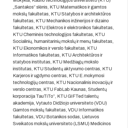
Mokykla, Kauno technologijos universiteto (KTU)
„Santakos“ slėnis, KTU Matematikos ir gamtos
mokslų fakultetas, KTU Statybos ir architektūros
fakultetas, KTU Mechanikos inžinerijos ir dizaino
fakultetas, KTU Elektros ir elektronikos fakultetas,
KTU Cheminės technologijos fakultetas, KTU
Socialinių, humanitarinių mokslų ir menų fakultetas,
KTU Ekonomikos ir verslo fakultetas, KTU
Informatikos fakultetas, KTU Architektūros ir
statybos institutas, KTU Medžiagų mokslo
institutas, KTU Studentų aktyvumo centras, KTU
Karjeros ir ugdymo centras, KTU E.mokymosi
technologijų centras, KTU Nacionalinis inovacijų ir
verslo centras, KTU FabLab Kaunas, Studentų
korporacija TauTiTo“, KTU GIFTed talentų
akademija, Vytauto Didžiojo universiteto (VDU)
Gamtos mokslų fakultetas, VDU Informatikos
fakultetas, VDU Botanikos sodas, Lietuvos
Sveikatos mokslų universiteto (LSMU) Medicinos