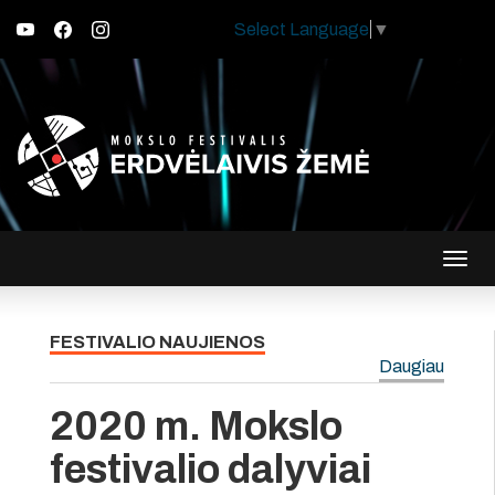
Select Language
▼
Įjungt
navig
FESTIVALIO NAUJIENOS
Daugiau
2020 m. Mokslo
festivalio dalyviai