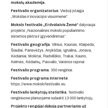
mokslų akademija.
Festivalio organizatorius
: Viešoji įstaiga
„Mokslas ir inovacijos visuomenei“.
Mokslo festivalis „Erdvėlaivis Žemė“
dalyvauja
projekte „Nacionalinės mokslo populiarinimo
sistemos plėtra ir įgyvendinimas“.
Festivalio geografija
: Vilnius, Kaunas, Klaipėda,
Šiauliai, Panevėžys, Anykščiai, Ignalina, Jonava,
Kėdainiai, Molėtai, Radviliškis, Trakai, Kauno,
Kelmės, Kėdainių, Pasvalio, Varėnos rajonai
Festivalio programa
: 350 renginiai.
Festivalio programa internete
:
https://www.mokslofestivalis.eu
Festivalio lankytojų statistika
: festivalio
renginiuose planuojame sulaukti 13 000 lankytojų.
Projekto rengėjai dėkoja partneriams už