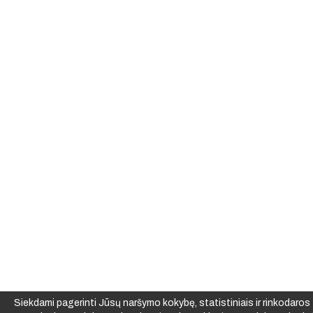
Siekdami pagerinti Jūsų naršymo kokybę, statistiniais ir rinkodaros t