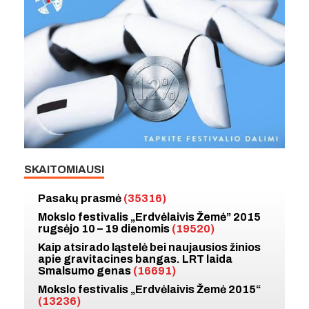
SKAITOMIAUSI
Pasakų prasmė
(35316)
Mokslo festivalis „Erdvėlaivis Žemė” 2015
rugsėjo 10 – 19 dienomis
(19520)
Kaip atsirado ląstelė bei naujausios žinios
apie gravitacines bangas. LRT laida
Smalsumo genas
(16691)
Mokslo festivalis „Erdvėlaivis Žemė 2015“
(13236)