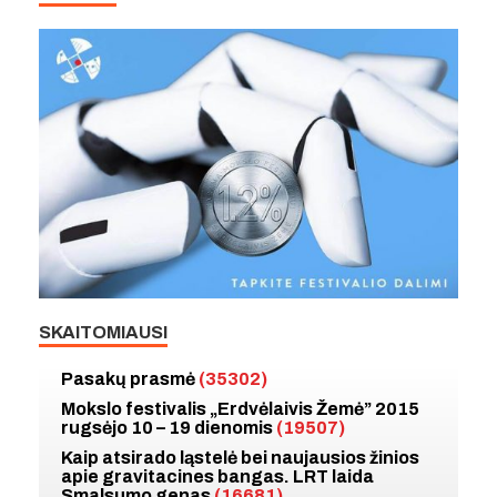
SKAITOMIAUSI
Pasakų prasmė
(35302)
Mokslo festivalis „Erdvėlaivis Žemė” 2015
rugsėjo 10 – 19 dienomis
(19507)
Kaip atsirado ląstelė bei naujausios žinios
apie gravitacines bangas. LRT laida
Smalsumo genas
(16681)