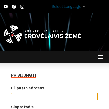
Select Language
▼
Įjungt
navig
PRISIJUNGTI
El. pašto adresas
Slaptažodis