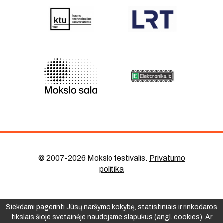
© 2007-2026 Mokslo festivalis
.
Privatumo
politika
Siekdami pagerinti Jūsų naršymo kokybę, statistiniais ir rinkodaros
tikslais šioje svetainėje naudojame slapukus (angl. cookies). Ar