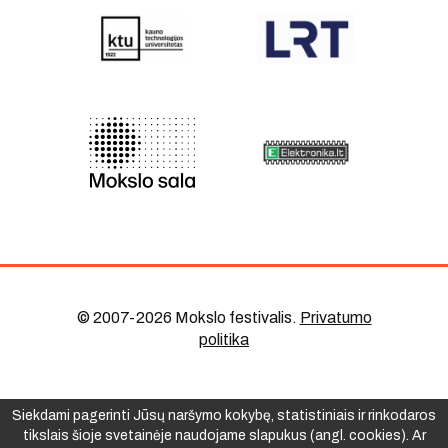
© 2007-2026 Mokslo festivalis
.
Privatumo
politika
Siekdami pagerinti Jūsų naršymo kokybę, statistiniais ir rinkodaros
tikslais šioje svetainėje naudojame slapukus (angl. cookies). Ar