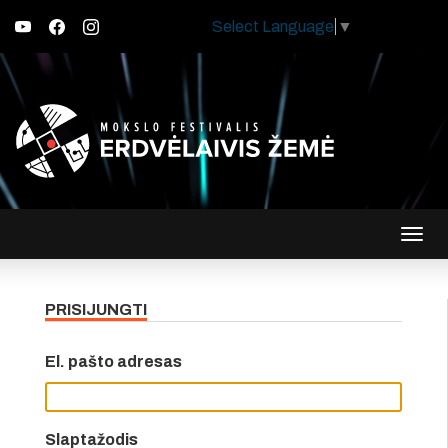
Select Language
▼
Įjungt
navig
PRISIJUNGTI
El. pašto adresas
Slaptažodis