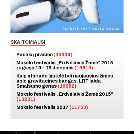
SKAITOMIAUSI
Pasakų prasmė
(35304)
Mokslo festivalis „Erdvėlaivis Žemė” 2015
rugsėjo 10 – 19 dienomis
(19510)
Kaip atsirado ląstelė bei naujausios žinios
apie gravitacines bangas. LRT laida
Smalsumo genas
(16682)
Mokslo festivalis „Erdvėlaivis Žemė 2015“
(13231)
Mokslo festivalis 2017
(11753)