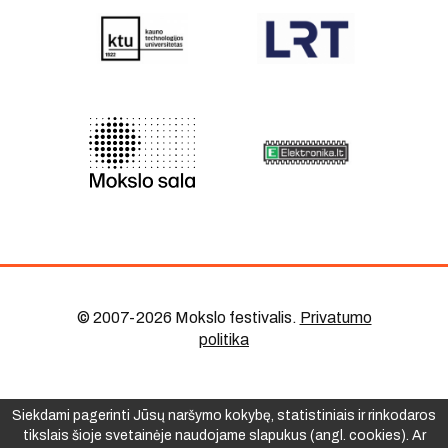
© 2007-2026 Mokslo festivalis
.
Privatumo
politika
Siekdami pagerinti Jūsų naršymo kokybę, statistiniais ir rinkodaros
tikslais šioje svetainėje naudojame slapukus (angl. cookies). Ar