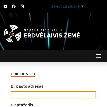
Select Language
▼
Įjungt
navig
PRISIJUNGTI
El. pašto adresas
Slaptažodis