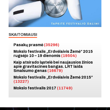
SKAITOMIAUSI
Pasakų prasmė
(35296)
Mokslo festivalis „Erdvėlaivis Žemė” 2015
rugsėjo 10 – 19 dienomis
(19504)
Kaip atsirado ląstelė bei naujausios žinios
apie gravitacines bangas. LRT laida
Smalsumo genas
(16679)
Mokslo festivalis „Erdvėlaivis Žemė 2015“
(13227)
Mokslo festivalis 2017
(11749)